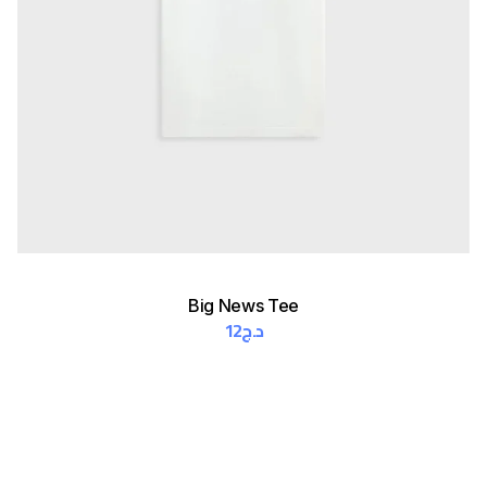
Big News Tee
12
د.ج