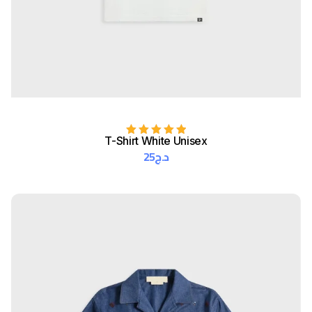
T-Shirt White Unisex
Rated
5.00
25
د.ج
out of 5