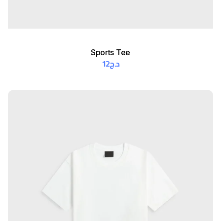
Sports Tee
12
د.ج