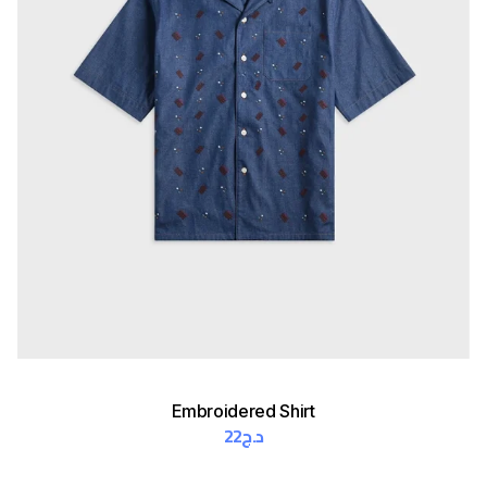
Embroidered Shirt
22
د.ج