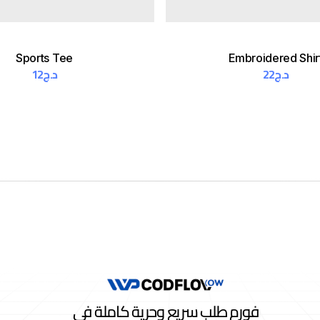
Sports Tee
Embroidered Shir
12
د.ج
22
د.ج
فورم طلب سريع وحرية كاملة في