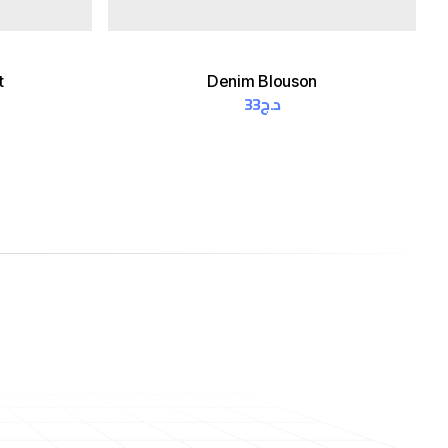
t
Denim Blouson
33
د.ج