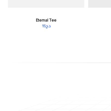
Eternal Tee
15
د.ج