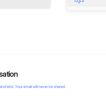
12
د.ج
sation
and kind. Your email will never be shared.