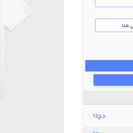
12
د.ج